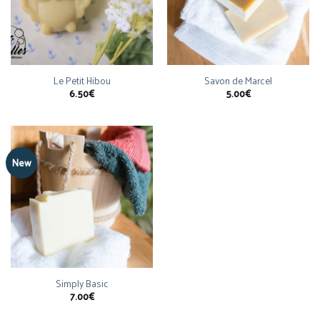
Le Petit Hibou
Savon de Marcel
6.50
€
5.00
€
New
Simply Basic
7.00
€