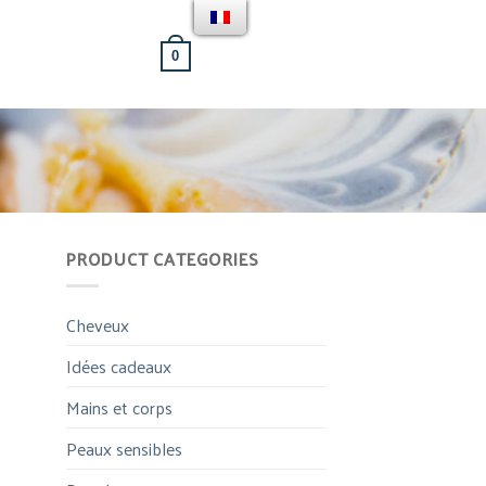
[weglot_switcher]
PANIER /
0.00
€
0
PRODUCT CATEGORIES
Cheveux
Idées cadeaux
Mains et corps
Peaux sensibles