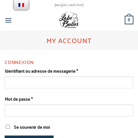
Skip
[weglot_switcher]
to
content
0
MY ACCOUNT
CONNEXION
Identifiant ou adresse de messagerie
*
Mot de passe
*
Se souvenir de moi